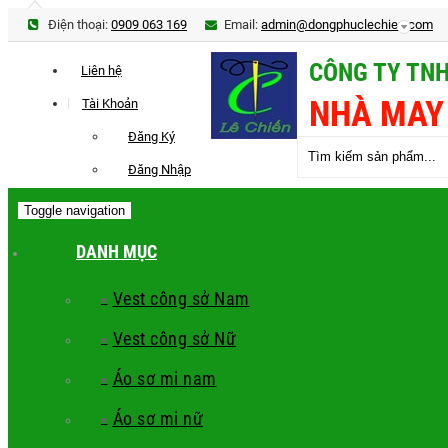
Điện thoại:
0909 063 169
Email:
admin@dongphuclechien.com
CÔNG TY TNH
Liên hệ
NHÀ MAY
Tài Khoản
Đăng Ký
Đăng Nhập
Toggle navigation
DANH MỤC
Vest công sở Nam
Vest công sở Nữ
Áo sơ mi nam
Áo sơ mi nữ