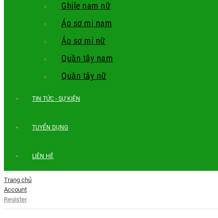
Ghile nam nữ
Áo sơ mi nam
Áo sơ mi nữ
Quần tây nam
Quần tây nữ
TIN TỨC - SỰ KIỆN
TUYỂN DỤNG
LIÊN HỆ
Trang chủ
Account
Register