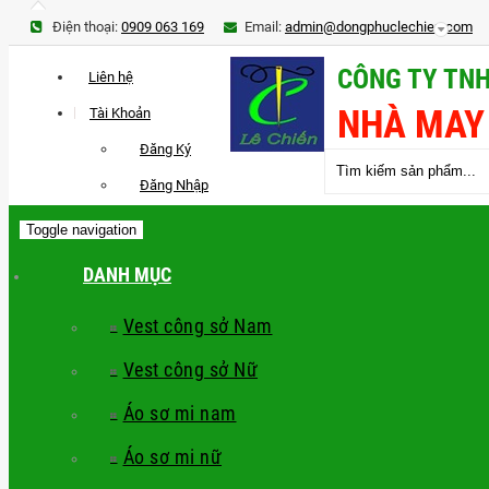
Điện thoại:
0909 063 169
Email:
admin@dongphuclechien.com
CÔNG TY TNH
Liên hệ
NHÀ MAY
Tài Khoản
Đăng Ký
Đăng Nhập
Toggle navigation
DANH MỤC
Vest công sở Nam
Vest công sở Nữ
Áo sơ mi nam
Áo sơ mi nữ