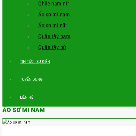
Ghile nam nữ
Áo sơ mi nam
Áo sơ mi nữ
Quần tây nam
Quần tây nữ
TIN TỨC - SỰ KIỆN
TUYỂN DỤNG
LIÊN HỆ
ÁO SƠ MI NAM