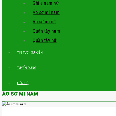
Ghile nam nữ
Áo sơ mi nam
Áo sơ mi nữ
Quần tây nam
Quần tây nữ
TIN TỨC - SỰ KIỆN
TUYỂN DỤNG
LIÊN HỆ
ÁO SƠ MI NAM